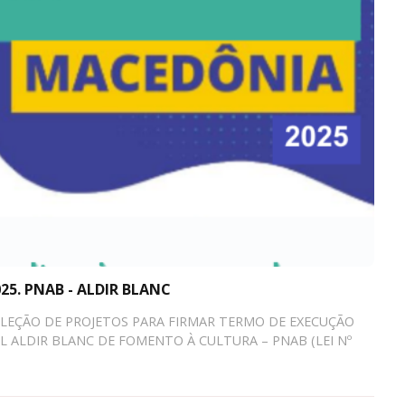
5. PNAB - ALDIR BLANC
ELEÇÃO DE PROJETOS PARA FIRMAR TERMO DE EXECUÇÃO
 ALDIR BLANC DE FOMENTO À CULTURA – PNAB (LEI Nº