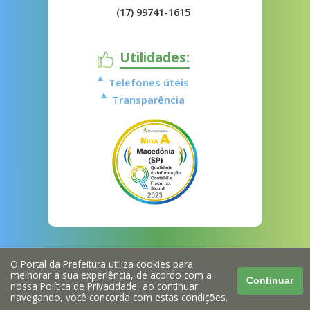
(17) 99741-1615
Utilidades:
Telefones úteis
Transparência
O Portal da Prefeitura utiliza cookies para
melhorar a sua experiência, de acordo com a
Continuar
nossa
Política de Privacidade
, ao continuar
navegando, você concorda com estas condições.
Acessibilidade